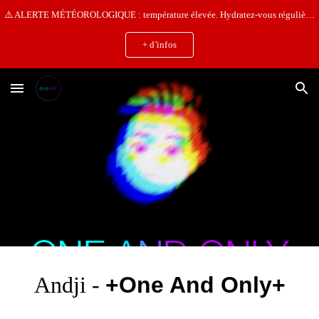
⚠️ ALERTE MÉTÉOROLOGIQUE : température élevée. Hydratez-vous régulièrement • Pensez aux animaux • Prenez soin de vous ⚠️
Skip to main content
Skip to navigation
+ d'infos
Andji -
+One And Only+