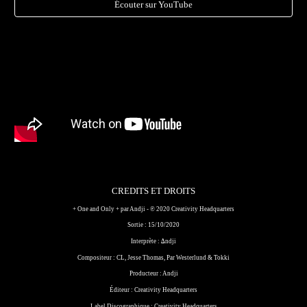
Écouter sur YouTube
CREDITS ET DROITS
+ One and Only +
par Andji - ℗ 2020 Creativity Headquarters
Sortie : 15/10/2020
Interprète : ∆ndji
Compositeur : CL, Jesse Thomas, Par Westerlund & Tokki
Producteur : Andji
Éditeur : Creativity Headquarters
Label Discographique : Creativity Headquarters